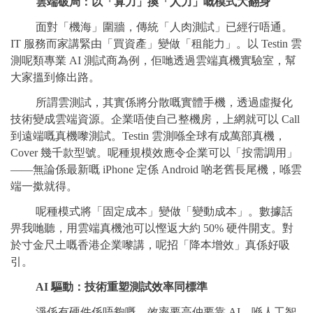
雲端破局：以「算力」換「人力」嘅模式大翻身
面對「機海」圍牆，傳統「人肉測試」已經行唔通。
IT 服務而家講緊由「買資產」變做「租能力」。以 Testin 雲
測呢類專業 AI 測試商為例，佢哋透過雲端真機實驗室，幫
大家搵到條出路。
所謂雲測試，其實係將分散嘅實體手機，透過虛擬化
技術變成雲端資源。企業唔使自己整機房，上網就可以 Call
到遠端嘅真機嚟測試。Testin 雲測喺全球有成萬部真機，
Cover 幾千款型號。呢種規模效應令企業可以「按需調用」
——無論係最新嘅 iPhone 定係 Android 啲老舊長尾機，喺雲
端一撳就得。
呢種模式將「固定成本」變做「變動成本」。數據話
畀我哋聽，用雲端真機池可以慳返大約 50% 硬件開支。對
於寸金尺土嘅香港企業嚟講，呢招「降本增效」真係好吸
引。
AI
驅動：技術重塑測試效率同標準
淨係有硬件係唔夠嘅，效率要高仲要靠 AI。喺人工智