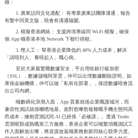
緻：
1. 廣東話同文化適配： 有專業廣東話團隊溝通，報告
有繁中同英文版，唔會有溝通隔閡。
2. 模擬香港網絡： 支援跨境專線同 Wi-Fi 模擬，確保
個 App 喺香港本地 Network 下都行得順。
3. 慳人工： 幫香港企業降低約 40% 人力成本，解決
「請唔到人、養唔起人」嘅心病。
至於大家最驚嘅數據安全，平台用咗銀行級加密
（SSL），數據儲喺阿里雲，仲可以出埋數據刪除證明。如
果係金融機構，仲可以做「私有化部署」，保證數據唔會流
出公司內網。
喺數碼化浪潮入面，App 質素就係企業嘅護城河，而
兼容性測試就係嗰嚿地基。面對愈嚟愈複雜嘅手機生態同高
昂成本，擁抱雲測試同 AI 已經係「必修課」。透過 Testin
雲測呢類成熟嘅第三方服務，香港企業可以喺繁瑣嘅測試工
作入面解放出嚟，將資源放返喺業務創新同核心競爭力度。