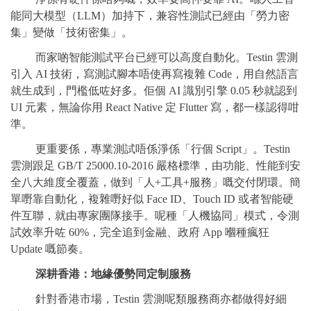
能同大模型（LLM）加持下，兼容性測試已經由「勞力密
集」變做「技術密集」。
而家啲智能測試平台已經可以高度自動化。Testin 雲測
引入 AI 技術，寫測試腳本唔使再寫複雜 Code，用自然語言
就生成到，門檻低咗好多。佢個 AI 識別引擎 0.05 秒就認到
UI 元素，無論你用 React Native 定 Flutter 寫，都一樣認得咁
準。
更重要係，專業測試唔係淨係「行個 Script」。Testin
雲測跟足 GB/T 25000.10-2016 嚴格標準，由功能、性能到安
全八大維度全覆蓋，做到「人+工具+服務」嘅交付閉環。簡
單嘢靠自動化，複雜嘢好似 Face ID、Touch ID 或者智能硬
件互聯，就由專家團隊接手。呢種「人機協同」模式，令測
試效率升咗 60%，完全追到金融、政府 App 嗰種瘋狂
Update 嘅節奏。
深耕香港：地緣優勢同定制服務
針對香港市場，Testin 雲測呢類服務商亦都做得好細