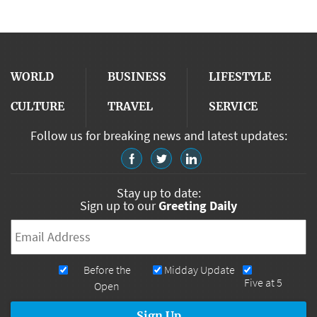
WORLD
BUSINESS
LIFESTYLE
CULTURE
TRAVEL
SERVICE
Follow us for breaking news and latest updates:
Stay up to date:
Sign up to our
Greeting Daily
Email
*
Newsletters
Before the
Midday Update
Five at 5
Open