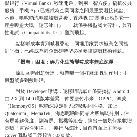
擬銀行（Virtual Bank）秒速開戶，到用「智方便」搞掂公共
服務，手機 App 已經成為企業同客之間最重要嘅接觸點。
不過，喺呢啲流暢體驗嘅背後，香港嘅 IT 團隊正應對緊一
座愈嚟愈大嘅「隱形冰山」——就係手機型號太碎料，兼容
性測試（Compatibility Test）難到飛起。
點樣喺成本貴到喊嘅香港，同埋用家要求極高之間搵
到平衡，已經成為港企數碼轉型必須要搞掂嘅技術難題。
「機海」困境：碎片化生態變咗成本無底深潭
流動互聯網愈發達，就帶嚟一個好麻煩嘅副作用：手
機型號多到數唔晒。
對於 Developer 嚟講，呢樣嘢唔單止係要搞掂 Android
由 2.X 到 14.0 嘅版本差異，仲要應付小米、OPPO、鴻蒙
（HarmonyOS）呢啲深度定制系統嘅唔同性格。加上
Qualcomm、MediaTek、海思呢啲唔同晶片底層嘅分別，仲
有屏幕解像度、劉海屏、摺機等組合，搞出一個幾何級數增
長嘅「兼容性矩陣」。據行內統計，目前市面上主流要
Cover 嘅型號已經超過 5,000 款。