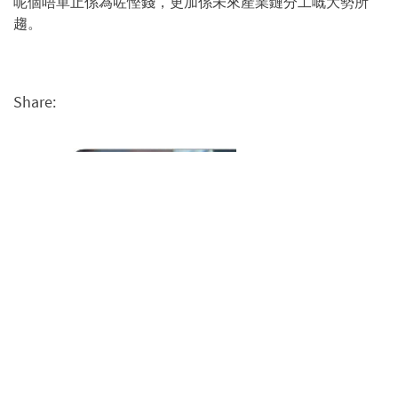
呢個唔單止係為咗慳錢，更加係未來產業鏈分工嘅大勢所
趨。
Share: