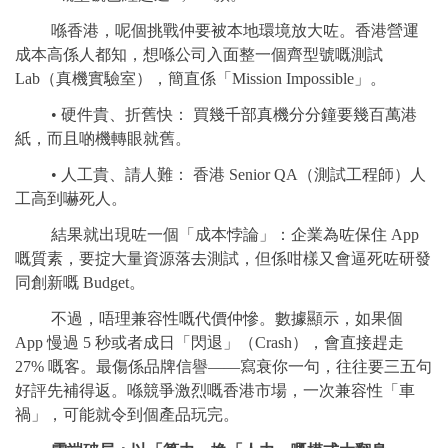
喺香港，呢個挑戰仲要被本地環境放大咗。香港營運
成本高係人都知，想喺公司入面整一個齊型號嘅測試
Lab（真機實驗室），簡直係「Mission Impossible」。
• 硬件貴、折舊快： 買幾千部真機分分鐘要幾百萬港
紙，而且啲機轉眼就舊。
• 人工貴、請人難： 香港 Senior QA（測試工程師）人
工高到嚇死人。
結果就出現咗一個「成本悖論」：企業為咗保住 App
嘅質素，要掟大量資源落去測試，但係咁樣又會逼死咗研發
同創新嘅 Budget。
不過，唔理兼容性嘅代價仲慘。數據顯示，如果個
App 慢過 5 秒或者成日「閃退」（Crash），會直接趕走
27% 嘅客。最傷係品牌信譽——寫衰你一句，往往要三五句
好評先補得返。喺競爭激烈嘅香港市場，一次兼容性「車
禍」，可能就令到個產品玩完。